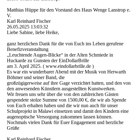
Matthias Hüppe für den Vorstand des Haus Wenge Lanstrop e.
V.
Karl Reinhard Fischer
26.05.2025
13:03:32
Liebe Sabine, liebe Heike,
ganz herzlichen Dank für die von Euch ins Leben gerufene
Benefizveranstaltung
„Leuchtende Augen-Blicke“ in der Alten Schmiede in
Huckarde zu Gunsten der EinDollarBrille
am 3. April 2025. ( www.eindollarbrille.de )
Es war ein wunderbarer Abend mit der Musik von Herwarth
Böhmer und seiner Band, die
großzügigerweise auf ihre Gage verzichtet hatten, und den von
den anwesenden Künstlern ausgestellten Kunstwerken.
Wir freuen uns sehr über die von den zahlreichen Gästen
gespendete stolze Summe von 1500,00 €, die wir als Spende
von Euch erhalten haben und die wir nun auch für unser
Schulprojekt in Malawi einsetzen und damit den Kindern eine
augenoptische Versorgung zukommen lassen können.
Nochmals vielen Dank für Euer Engagement und herzliche
Grüße
Karl Reinhard Fischer