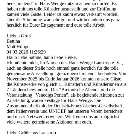
berschreitend" in Haus Wenge mitzumachen zu dürfen. Es
haben mit uns tolle Künstler ausgestellt und zur Eröffnung
kamen viele Gäste. Leider ist kaum etwas verkauft worden,
aber die Stimmung war sehr gut und wir bedanken uns ganz
herzlich für Eurer Engagement und eure tolle Arbeit.
Lieben Gruß
Bettina
Matt Hüppe
04.03.2026
11:26:29
Hallo liebe Sabine, hallo liebe Heike,
ich möchte mich, im Namen des Haus Wenge Lanstrop e. V. ,
auch an dieser Stelle noch einmal ganz herzlich für die tolle
gemeinsame Ausstellung "grenzü­berschreitend" bedanken. Von
November 2025 bis Ende Januar 2026 konnten unsere Gäste
die Kunstwerke von gleich 11 Künstlern und Künstlerinnen aus
7 Ländern bewundern. Der "Bretonische Abend" und die
Veranstaltung "Venedigs Perlen", als begleitende Aktionen zur
Ausstellung, waren Festtage für Haus Wenge. Die
Zusammenarbeit mit der Deutsch-­Franzö­sischen-­Gesellschaft ,
dem Italienverein und UNICEF hat unseren Verein bereichert
und unser Netzwerk erweitert. Wir freuen uns auf möglichst
viele weitere gemeinsame Aktionen mit euch.
Liebe Grüße aus Lanstrop.