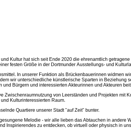
nd Kultur hat sich seit Ende 2020 die ehrenamtlich getragene I
iner festen Größe in der Dortmunder Ausstellungs- und Kulturla
onsmittel. In unserer Funktion als Brückenbauerinnen widmen w
dem wir unterschiedliche künstlerische Sparten in Beziehung 
 und Bürgern und interessierten Akteurinnen und Akteuren beit
ve Zwischenraumnutzung von Leerständen und Projekten mit Ko
 und Kulturinteressierten Raum.
lnde Quartiere unserer Stadt "auf Zeit" bunter.
esungene Melodie - wir alle lieben das Abtauchen in andere W
nd Inspirierendes zu entdecken, ob virtuell oder physisch in u