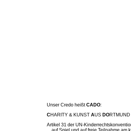
Unser Credo heißt
CADO
:
C
HARITY & KUNST
A
US
DO
RTMUND
Artikel 31 der UN-Kinderrechtskonventio
... auf Spiel und auf freie Teilnahme am 